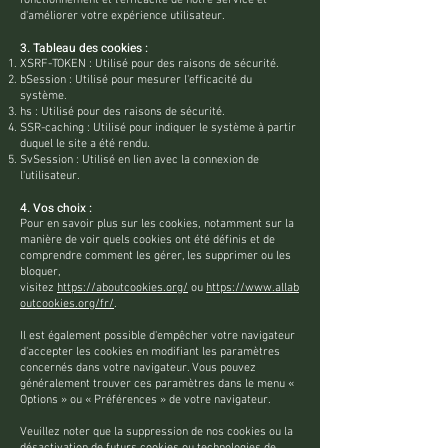
fonctionnement et l'efficacité de notre service et
d'améliorer votre expérience utilisateur.
3. Tableau des cookies :
XSRF-TOKEN : Utilisé pour des raisons de sécurité.
bSession : Utilisé pour mesurer l'efficacité du
système.
hs : Utilisé pour des raisons de sécurité.
SSR-caching : Utilisé pour indiquer le système à partir
duquel le site a été rendu.
SvSession : Utilisé en lien avec la connexion de
l'utilisateur.
4. Vos choix :
Pour en savoir plus sur les cookies, notamment sur la
manière de voir quels cookies ont été définis et de
comprendre comment les gérer, les supprimer ou les
bloquer,
visitez
https://aboutcookies.org/
ou
https://www.allab
outcookies.org/fr/
.
Il est également possible d'empêcher votre navigateur
d'accepter les cookies en modifiant les paramètres
concernés dans votre navigateur. Vous pouvez
généralement trouver ces paramètres dans le menu «
Options » ou « Préférences » de votre navigateur.
Veuillez noter que la suppression de nos cookies ou la