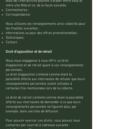
biais de l’interactivité pouvant s’établir entre vous et
notre site Web et ce, de la façon suivante:
Commentaires ;
Correspondance;
Nous utilisons les renseignements ainsi collectés pour
les finalités suivantes :
Informations ou pour des offres promotionnelles;
Statistiques;
Contact.
Droit d’opposition et de retrait
Nous nous engageons à vous offrir un droit
d’opposition et de retrait quant à vos renseignements
personnels.
Le droit d’opposition s’entend comme étant la
possiblité offerte aux internautes de refuser que leurs
renseignements personnels soient utilisées à
certaines fins mentionnées lors de la collecte.
Le droit de retrait s’entend comme étant la possiblité
offerte aux internautes de demander à ce que leurs
renseignements personnels ne figurent plus, par
exemple, dans une liste de diffusion.
Pour pouvoir exercer ces droits, vous pouvez nous
contactez par courriel à l'adresse suivante