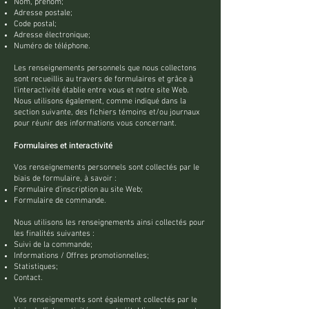
Nom, prénom;
Adresse postale;
Code postal;
Adresse électronique;
Numéro de téléphone.
Les renseignements personnels que nous collectons
sont recueillis au travers de formulaires et grâce à
l’interactivité établie entre vous et notre site Web.
Nous utilisons également, comme indiqué dans la
section suivante, des fichiers témoins et/ou journaux
pour réunir des informations vous concernant.
Formulaires et interactivité
Vos renseignements personnels sont collectés par le
biais de formulaire, à savoir :
Formulaire d'inscription au site Web;
Formulaire de commande.
Nous utilisons les renseignements ainsi collectés pour
les finalités suivantes :
Suivi de la commande;
Informations / Offres promotionnelles;
Statistiques;
Contact.
Vos renseignements sont également collectés par le