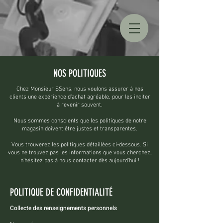
NOS POLITIQUES
Chez Monsieur SSens, nous voulons assurer à nos
clients une expérience d'achat agréable, pour les inciter
à revenir souvent.
Nous sommes conscients que les politiques de notre
magasin doivent être justes et transparentes.
Vous trouverez les politiques détaillées ci-dessous. Si
vous ne trouvez pas les informations que vous cherchez,
n'hésitez pas à nous contacter dès aujourd'hui !
POLITIQUE DE CONFIDENTIALITÉ
Collecte des renseignements personnels